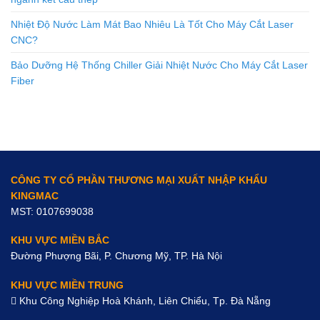
Nhiệt Độ Nước Làm Mát Bao Nhiêu Là Tốt Cho Máy Cắt Laser
CNC?
Bảo Dưỡng Hệ Thống Chiller Giải Nhiệt Nước Cho Máy Cắt Laser
Fiber
CÔNG TY CỔ PHẦN THƯƠNG MẠI XUẤT NHẬP KHẨU
KINGMAC
MST: 0107699038
KHU VỰC MIỀN BẮC
Đường Phượng Bãi, P. Chương Mỹ, TP. Hà Nội
KHU VỰC MIỀN TRUNG
Khu Công Nghiệp Hoà Khánh, Liên Chiểu, Tp. Đà Nẵng