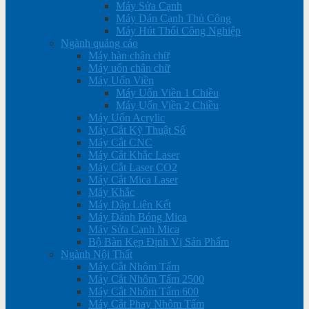
Máy Sửa Cạnh
Máy Dán Cạnh Thủ Công
Máy Hút Thổi Công Nghiệp
Ngành quảng cáo
Máy hàn chân chữ
Máy uốn chân chữ
Máy Uốn Viền
Máy Uốn Viền 1 Chiều
Máy Uốn Viền 2 Chiều
Máy Uốn Acrylic
Máy Cắt Kỹ Thuật Số
Máy Cắt CNC
Máy Cắt Khắc Laser
Máy Cắt Laser CO2
Máy Cắt Mica Laser
Máy Khắc
Máy Dập Liên Kết
Máy Đánh Bóng Mica
Máy Sửa Cạnh Mica
Bộ Bàn Kẹp Định Vị Sản Phẩm
Ngành Nội Thất
Máy Cắt Nhôm Tấm
Máy Cắt Nhôm Tấm 2500
Máy Cắt Nhôm Tấm 600
Máy Cắt Phay Nhôm Tấm