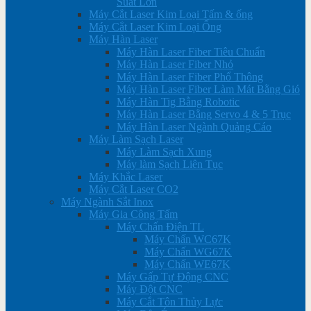
Suất Lớn
Máy Cắt Laser Kim Loại Tấm & ống
Máy Cắt Laser Kim Loại Ống
Máy Hàn Laser
Máy Hàn Laser Fiber Tiêu Chuẩn
Máy Hàn Laser Fiber Nhỏ
Máy Hàn Laser Fiber Phổ Thông
Máy Hàn Laser Fiber Làm Mát Bằng Gió
Máy Hàn Tig Bằng Robotic
Máy Hàn Laser Bằng Servo 4 & 5 Trục
Máy Hàn Laser Ngành Quảng Cáo
Máy Làm Sạch Laser
Máy Làm Sạch Xung
Máy làm Sạch Liên Tục
Máy Khắc Laser
Máy Cắt Laser CO2
Máy Ngành Sắt Inox
Máy Gia Công Tấm
Máy Chấn Điện TL
Máy Chấn WC67K
Máy Chấn WG67K
Máy Chấn WE67K
Máy Gấp Tự Động CNC
Máy Đột CNC
Máy Cắt Tôn Thủy Lực