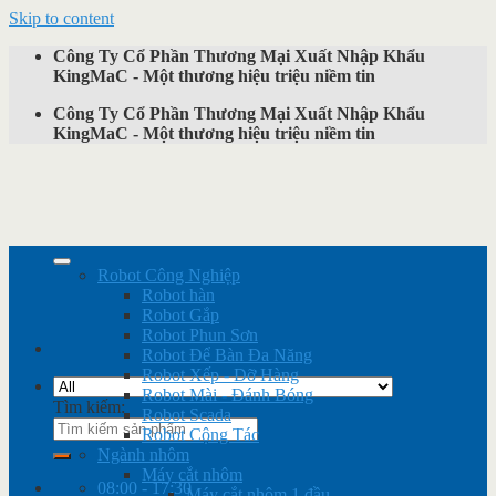
Skip to content
Công Ty Cổ Phần Thương Mại Xuất Nhập Khẩu
KingMaC - Một thương hiệu triệu niềm tin
Công Ty Cổ Phần Thương Mại Xuất Nhập Khẩu
KingMaC - Một thương hiệu triệu niềm tin
Robot Công Nghiệp
Robot hàn
Robot Gắp
Robot Phun Sơn
Robot Để Bàn Đa Năng
Robot Xếp - Dỡ Hàng
Robot Mài - Đánh Bóng
Tìm kiếm:
Robot Scada
Robot Cộng Tác
Ngành nhôm
Máy cắt nhôm
08:00 - 17:30
Máy cắt nhôm 1 đầu