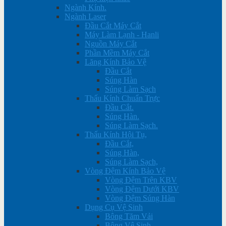
Ngành Kính.
Ngành Laser
Đầu Cắt Máy Cắt
Máy Làm Lạnh - Hanli
Nguồn Máy Cắt
Phần Mềm Máy Cắt
Lăng Kính Bảo Vệ
Đầu Cắt
Súng Hàn
Súng Làm Sạch
Thấu Kính Chuẩn Trực
Đầu Cắt.
Súng Hàn.
Súng Làm Sạch.
Thấu Kính Hội Tụ,
Đầu Cắt,
Súng Hàn,
Súng Làm Sạch,
Vòng Đệm Kính Bảo Vệ
Vòng Đệm Trên KBV
Vòng Đệm Dưới KBV
Vòng Đệm Súng Hàn
Dụng Cụ Vệ Sinh
Bông Tăm Vải
Bông Vệ Sinh