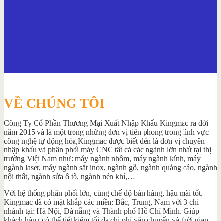
VỀ CHÚNG TÔI
Công Ty Cổ Phần Thương Mại Xuất Nhập Khẩu Kingmac ra đời
năm 2015 và là một trong những đơn vị tiên phong trong lĩnh vực
công nghệ tự động hóa,Kingmac được biết đến là đơn vị chuyên
nhập khẩu và phân phối máy CNC tất cả các ngành lớn nhất tại thị
trường Việt Nam như: máy ngành nhôm, máy ngành kính, máy
ngành laser, máy ngành sắt inox, ngành gỗ, ngành quảng cáo, ngành
nội thất, ngành sửa ô tô, ngành nén khí,…
Với hệ thống phân phối lớn, cùng chế độ bán hàng, hậu mãi tốt.
Kingmac đã có mặt khắp các miền: Bắc, Trung, Nam với 3 chi
nhánh tại: Hà Nội, Đà nẵng và Thành phố Hồ Chí Minh. Giúp
khách hàng có thể tiết kiệm tối đa chi phí vận chuyển và thời gian