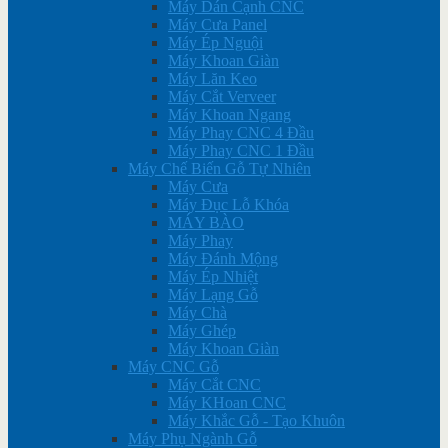
Máy Dán Cạnh CNC
Máy Cưa Panel
Máy Ép Nguội
Máy Khoan Giàn
Máy Lăn Keo
Máy Cắt Verveer
Máy Khoan Ngang
Máy Phay CNC 4 Đầu
Máy Phay CNC 1 Đầu
Máy Chế Biến Gỗ Tự Nhiên
Máy Cưa
Máy Đục Lỗ Khóa
MÁY BÀO
Máy Phay
Máy Đánh Mộng
Máy Ép Nhiệt
Máy Lạng Gỗ
Máy Chà
Máy Ghép
Máy Khoan Giàn
Máy CNC Gỗ
Máy Cắt CNC
Máy KHoan CNC
Máy Khắc Gỗ - Tạo Khuôn
Máy Phụ Ngành Gỗ