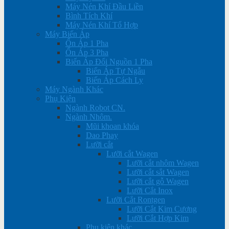
Máy Nén Khí Đầu Liền
Bình Tích Khí
Máy Nén Khí Tổ Hợp
Máy Biến Áp
Ổn Áp 1 Pha
Ổn Áp 3 Pha
Biến Áp Đổi Nguồn 1 Pha
Biến Áp Tự Ngẫu
Biến Áp Cách Ly
Máy Ngành Khác
Phụ Kiện
Ngành Robot CN.
Ngành Nhôm.
Mũi khoan khóa
Dao Phay
Lưỡi cắt
Lưỡi cắt Wagen
Lưỡi cắt nhôm Wagen
Lưỡi cắt sắt Wagen
Lưỡi cắt gỗ Wagen
Lưỡi Cắt Inox
Lưỡi Cắt Rontgen
Lưỡi Cắt Kim Cương
Lưỡi Cắt Hợp Kim
Phụ kiện khác