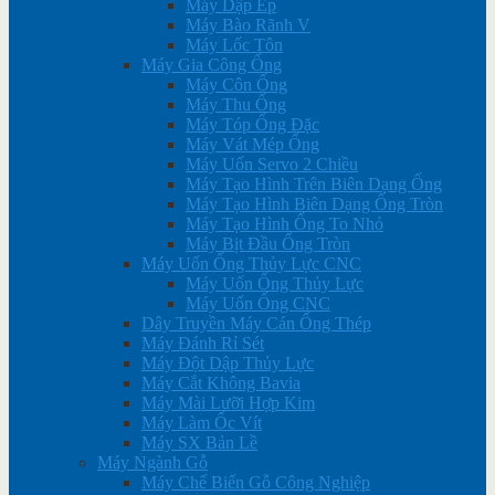
Máy Dập Ép
Máy Bào Rãnh V
Máy Lốc Tôn
Máy Gia Công Ống
Máy Côn Ống
Máy Thu Ống
Máy Tóp Ống Đặc
Máy Vát Mép Ống
Máy Uốn Servo 2 Chiều
Máy Tạo Hình Trên Biên Dạng Ống
Máy Tạo Hình Biên Dạng Ống Tròn
Máy Tạo Hình Ống To Nhỏ
Máy Bịt Đầu Ống Tròn
Máy Uốn Ống Thủy Lực CNC
Máy Uốn Ống Thủy Lực
Máy Uốn Ống CNC
Dây Truyền Máy Cán Ống Thép
Máy Đánh Rỉ Sét
Máy Đột Dập Thủy Lực
Máy Cắt Không Bavia
Máy Mài Lưỡi Hợp Kim
Máy Làm Ốc Vít
Máy SX Bản Lề
Máy Ngành Gỗ
Máy Chế Biến Gỗ Công Nghiệp