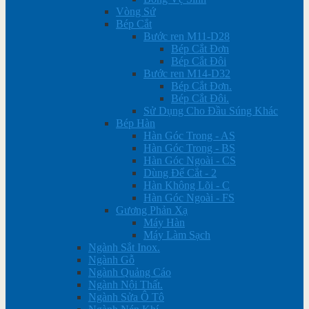
Vòng Sứ
Bép Cắt
Bước ren M11-D28
Bép Cắt Đơn
Bép Cắt Đôi
Bước ren M14-D32
Bép Cắt Đơn.
Bép Cắt Đôi.
Sử Dụng Cho Đầu Súng Khác
Bép Hàn
Hàn Góc Trong - AS
Hàn Góc Trong - BS
Hàn Góc Ngoài - CS
Dùng Để Cắt - 2
Hàn Không Lõi - C
Hàn Góc Ngoài - FS
Gương Phản Xạ
Máy Hàn
Máy Làm Sạch
Ngành Sắt Inox.
Ngành Gỗ
Ngành Quảng Cáo
Ngành Nội Thất.
Ngành Sửa Ô Tô