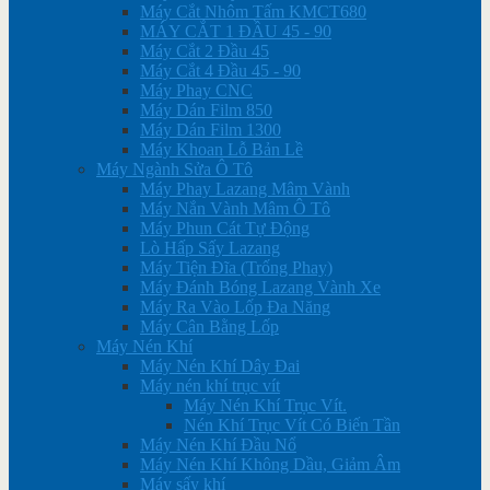
Máy Cắt Nhôm Tấm KMCT680
MÁY CẮT 1 ĐẦU 45 - 90
Máy Cắt 2 Đầu 45
Máy Cắt 4 Đầu 45 - 90
Máy Phay CNC
Máy Dán Film 850
Máy Dán Film 1300
Máy Khoan Lỗ Bản Lề
Máy Ngành Sửa Ô Tô
Máy Phay Lazang Mâm Vành
Máy Nắn Vành Mâm Ô Tô
Máy Phun Cát Tự Động
Lò Hấp Sấy Lazang
Máy Tiện Đĩa (Trống Phay)
Máy Đánh Bóng Lazang Vành Xe
Máy Ra Vào Lốp Đa Năng
Máy Cân Bằng Lốp
Máy Nén Khí
Máy Nén Khí Dây Đai
Máy nén khí trục vít
Máy Nén Khí Trục Vít.
Nén Khí Trục Vít Có Biến Tần
Máy Nén Khí Đầu Nổ
Máy Nén Khí Không Dầu, Giảm Âm
Máy sấy khí