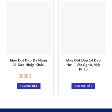
Máy Đột Dập Đa Năng
Máy Đột Dập 14 Dao
21 Dao Nhập Khẩu
Hơi – Vát Cạnh, Việt
Pháp
Được xếp
hạng
5.00
5
XEM CHI TIẾT
XEM CHI TIẾT
sao