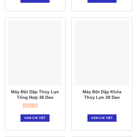
Máy Đột Dập Thủy Lực
Máy Đột Dập Khóa
Tổng Hợp 36 Dao
Thủy Lực 28 Dao
Được xếp
hạng
5.00
5
XEM CHI TIẾT
XEM CHI TIẾT
sao