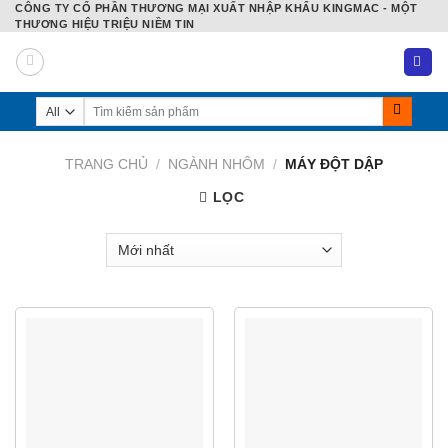
CÔNG TY CỔ PHẦN THƯƠNG MẠI XUẤT NHẬP KHẨU KINGMAC - MỘT
Skip
THƯƠNG HIỆU TRIỆU NIỀM TIN
to
content
Tìm
kiếm:
TRANG CHỦ
/
NGÀNH NHÔM
/
MÁY ĐỘT DẬP
LỌC