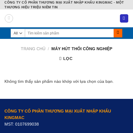
CÔNG TY CỔ PHẦN THƯƠNG MẠI XUẤT NHẬP KHẨU KINGMAC - MỘT
Skip
THƯƠNG HIỆU TRIỆU NIỀM TIN
to
content
Tìm
kiếm:
TRANG CHỦ
/
MÁY HÚT THỔI CÔNG NGHIỆP
LỌC
Không tìm thấy sản phẩm nào khớp với lựa chọn của bạn.
CÔNG TY CỔ PHẦN THƯƠNG MẠI XUẤT NHẬP KHẨU
KINGMAC
MST: 0107699038