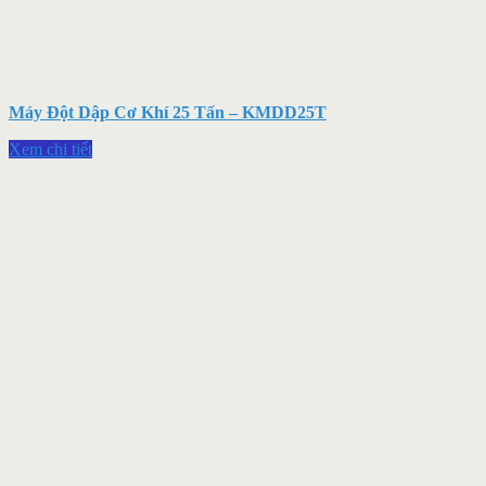
Máy Đột Dập Cơ Khí 25 Tấn – KMDD25T
Xem chi tiết