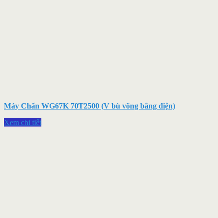
Máy Chấn WG67K 70T2500 (V bù võng bằng điện)
Xem chi tiết