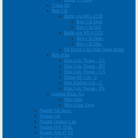
Vòng Sứ
Bép Cắt
Bước ren M11-D28
Bép Cắt Đơn
Bép Cắt Đôi
Bước ren M14-D32
Bép Cắt Đơn.
Bép Cắt Đôi.
Sử Dụng Cho Đầu Súng Khác
Bép Hàn
Hàn Góc Trong - AS
Hàn Góc Trong - BS
Hàn Góc Ngoài - CS
Dùng Để Cắt - 2
Hàn Không Lõi - C
Hàn Góc Ngoài - FS
Gương Phản Xạ
Máy Hàn
Máy Làm Sạch
Ngành Sắt Inox.
Ngành Gỗ
Ngành Quảng Cáo
Ngành Nội Thất.
Ngành Sửa Ô Tô