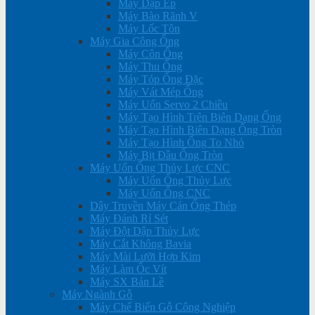
Máy Dập Ép
Máy Bào Rãnh V
Máy Lốc Tôn
Máy Gia Công Ống
Máy Côn Ống
Máy Thu Ống
Máy Tóp Ống Đặc
Máy Vát Mép Ống
Máy Uốn Servo 2 Chiều
Máy Tạo Hình Trên Biên Dạng Ống
Máy Tạo Hình Biên Dạng Ống Tròn
Máy Tạo Hình Ống To Nhỏ
Máy Bịt Đầu Ống Tròn
Máy Uốn Ống Thủy Lực CNC
Máy Uốn Ống Thủy Lực
Máy Uốn Ống CNC
Dây Truyền Máy Cán Ống Thép
Máy Đánh Rỉ Sét
Máy Đột Dập Thủy Lực
Máy Cắt Không Bavia
Máy Mài Lưỡi Hợp Kim
Máy Làm Ốc Vít
Máy SX Bản Lề
Máy Ngành Gỗ
Máy Chế Biến Gỗ Công Nghiệp