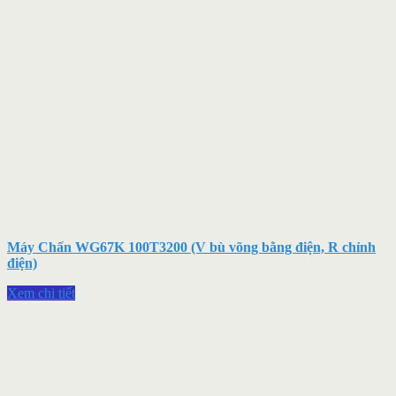
Máy Chấn WG67K 100T3200 (V bù võng bằng điện, R chỉnh
điện)
Xem chi tiết