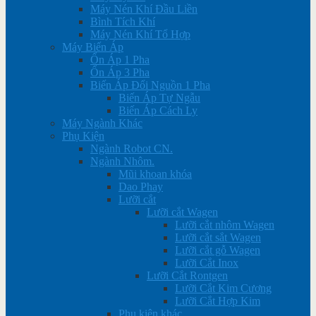
Máy Nén Khí Đầu Liền
Bình Tích Khí
Máy Nén Khí Tổ Hợp
Máy Biến Áp
Ổn Áp 1 Pha
Ổn Áp 3 Pha
Biến Áp Đổi Nguồn 1 Pha
Biến Áp Tự Ngẫu
Biến Áp Cách Ly
Máy Ngành Khác
Phụ Kiện
Ngành Robot CN.
Ngành Nhôm.
Mũi khoan khóa
Dao Phay
Lưỡi cắt
Lưỡi cắt Wagen
Lưỡi cắt nhôm Wagen
Lưỡi cắt sắt Wagen
Lưỡi cắt gỗ Wagen
Lưỡi Cắt Inox
Lưỡi Cắt Rontgen
Lưỡi Cắt Kim Cương
Lưỡi Cắt Hợp Kim
Phụ kiện khác