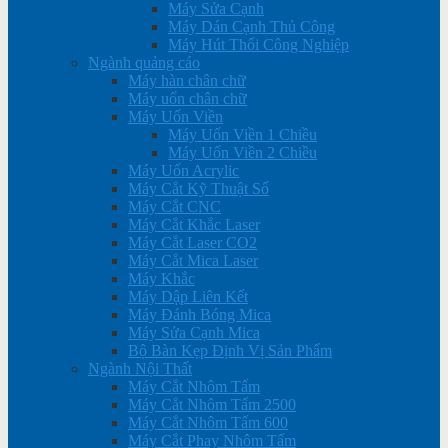
Máy Sửa Cạnh
Máy Dán Cạnh Thủ Công
Máy Hút Thổi Công Nghiệp
Ngành quảng cáo
Máy hàn chân chữ
Máy uốn chân chữ
Máy Uốn Viền
Máy Uốn Viền 1 Chiều
Máy Uốn Viền 2 Chiều
Máy Uốn Acrylic
Máy Cắt Kỹ Thuật Số
Máy Cắt CNC
Máy Cắt Khắc Laser
Máy Cắt Laser CO2
Máy Cắt Mica Laser
Máy Khắc
Máy Dập Liên Kết
Máy Đánh Bóng Mica
Máy Sửa Cạnh Mica
Bộ Bàn Kẹp Định Vị Sản Phẩm
Ngành Nội Thất
Máy Cắt Nhôm Tấm
Máy Cắt Nhôm Tấm 2500
Máy Cắt Nhôm Tấm 600
Máy Cắt Phay Nhôm Tấm