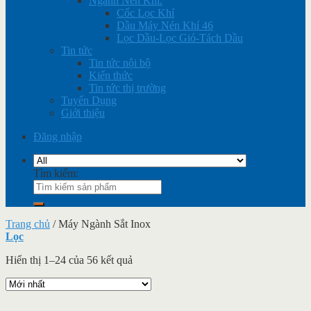
Ngành Nén Khí.
Cốc Lọc Khí
Dầu Máy Nén Khí 46
Lọc Dầu-Lọc Gió-Tách Dầu
Tin tức
Tin tức nội bộ
Kiến thức
Tin tức thị trường
Tuyển Dụng
Giới thiệu
Đăng nhập
Tìm kiếm:
Trang chủ
/
Máy Ngành Sắt Inox
Lọc
Hiển thị 1–24 của 56 kết quả