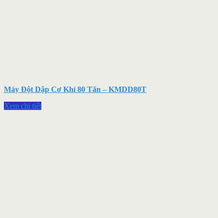
Máy Đột Dập Cơ Khí 80 Tấn – KMDD80T
Xem chi tiết