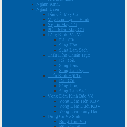
Ngành Kính.
Ngành Laser
Đầu Cắt Máy Cắt
Máy Làm Lạnh - Hanli
Nguồn Máy Cắt
Phần Mềm Máy Cắt
Lăng Kính Bảo Vệ
Đầu Cắt
Súng Hàn
Súng Làm Sạch
Thấu Kính Chuẩn Trực
Đầu Cắt.
Súng Hàn.
Súng Làm Sạch.
Thấu Kính Hội Tụ,
Đầu Cắt,
Súng Hàn,
Súng Làm Sạch,
Vòng Đệm Kính Bảo Vệ
Vòng Đệm Trên KBV
Vòng Đệm Dưới KBV
Vòng Đệm Súng Hàn
Dụng Cụ Vệ Sinh
Bông Tăm Vải
Bông Vệ Sinh