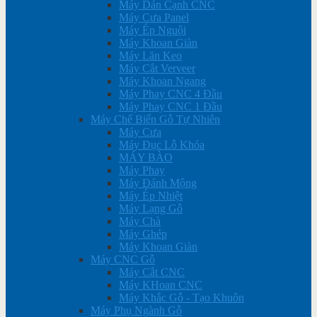
Máy Dán Cạnh CNC
Máy Cưa Panel
Máy Ép Nguội
Máy Khoan Giàn
Máy Lăn Keo
Máy Cắt Verveer
Máy Khoan Ngang
Máy Phay CNC 4 Đầu
Máy Phay CNC 1 Đầu
Máy Chế Biến Gỗ Tự Nhiên
Máy Cưa
Máy Đục Lỗ Khóa
MÁY BÀO
Máy Phay
Máy Đánh Mộng
Máy Ép Nhiệt
Máy Lạng Gỗ
Máy Chà
Máy Ghép
Máy Khoan Giàn
Máy CNC Gỗ
Máy Cắt CNC
Máy KHoan CNC
Máy Khắc Gỗ - Tạo Khuôn
Máy Phụ Ngành Gỗ