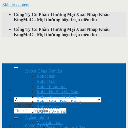
Skip to content
Công Ty Cổ Phần Thương Mại Xuất Nhập Khẩu
KingMaC - Một thương hiệu triệu niềm tin
Công Ty Cổ Phần Thương Mại Xuất Nhập Khẩu
KingMaC - Một thương hiệu triệu niềm tin
Robot Công Nghiệp
Robot hàn
Robot Gắp
Robot Phun Sơn
Robot Để Bàn Đa Năng
Robot Xếp - Dỡ Hàng
Robot Mài - Đánh Bóng
Tìm kiếm:
Robot Scada
Robot Cộng Tác
Ngành nhôm
Máy cắt nhôm
08:00 - 17:30
Máy cắt nhôm 1 đầu