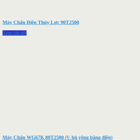
Máy Chấn Điện Thủy Lực 90T2500
Xem chi tiết
Máy Chấn WG67K 80T2500 (V bù võng bằng điện)