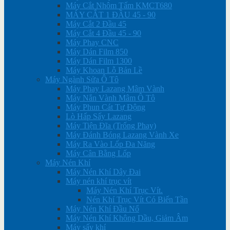
Máy Cắt Nhôm Tấm KMCT680
MÁY CẮT 1 ĐẦU 45 - 90
Máy Cắt 2 Đầu 45
Máy Cắt 4 Đầu 45 - 90
Máy Phay CNC
Máy Dán Film 850
Máy Dán Film 1300
Máy Khoan Lỗ Bản Lề
Máy Ngành Sửa Ô Tô
Máy Phay Lazang Mâm Vành
Máy Nắn Vành Mâm Ô Tô
Máy Phun Cát Tự Động
Lò Hấp Sấy Lazang
Máy Tiện Đĩa (Trống Phay)
Máy Đánh Bóng Lazang Vành Xe
Máy Ra Vào Lốp Đa Năng
Máy Cân Bằng Lốp
Máy Nén Khí
Máy Nén Khí Dây Đai
Máy nén khí trục vít
Máy Nén Khí Trục Vít.
Nén Khí Trục Vít Có Biến Tần
Máy Nén Khí Đầu Nổ
Máy Nén Khí Không Dầu, Giảm Âm
Máy sấy khí