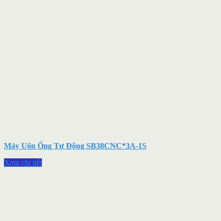
Máy Uốn Ống Tự Động SB38CNC*3A-1S
Xem chi tiết