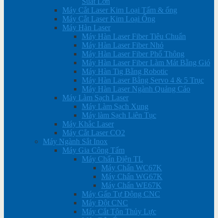
Suất Lớn
Máy Cắt Laser Kim Loại Tấm & ống
Máy Cắt Laser Kim Loại Ống
Máy Hàn Laser
Máy Hàn Laser Fiber Tiêu Chuẩn
Máy Hàn Laser Fiber Nhỏ
Máy Hàn Laser Fiber Phổ Thông
Máy Hàn Laser Fiber Làm Mát Bằng Gió
Máy Hàn Tig Bằng Robotic
Máy Hàn Laser Bằng Servo 4 & 5 Trục
Máy Hàn Laser Ngành Quảng Cáo
Máy Làm Sạch Laser
Máy Làm Sạch Xung
Máy làm Sạch Liên Tục
Máy Khắc Laser
Máy Cắt Laser CO2
Máy Ngành Sắt Inox
Máy Gia Công Tấm
Máy Chấn Điện TL
Máy Chấn WC67K
Máy Chấn WG67K
Máy Chấn WE67K
Máy Gấp Tự Động CNC
Máy Đột CNC
Máy Cắt Tôn Thủy Lực