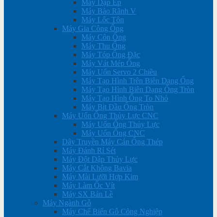
Máy Dập Ép
Máy Bào Rãnh V
Máy Lốc Tôn
Máy Gia Công Ống
Máy Côn Ống
Máy Thu Ống
Máy Tóp Ống Đặc
Máy Vát Mép Ống
Máy Uốn Servo 2 Chiều
Máy Tạo Hình Trên Biên Dạng Ống
Máy Tạo Hình Biên Dạng Ống Tròn
Máy Tạo Hình Ống To Nhỏ
Máy Bịt Đầu Ống Tròn
Máy Uốn Ống Thủy Lực CNC
Máy Uốn Ống Thủy Lực
Máy Uốn Ống CNC
Dây Truyền Máy Cán Ống Thép
Máy Đánh Rỉ Sét
Máy Đột Dập Thủy Lực
Máy Cắt Không Bavia
Máy Mài Lưỡi Hợp Kim
Máy Làm Ốc Vít
Máy SX Bản Lề
Máy Ngành Gỗ
Máy Chế Biến Gỗ Công Nghiệp