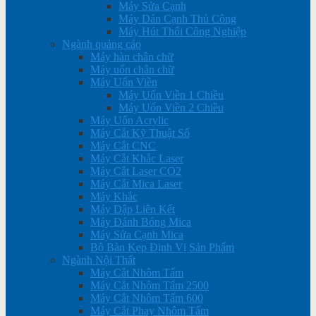
Máy Sửa Cạnh
Máy Dán Cạnh Thủ Công
Máy Hút Thổi Công Nghiệp
Ngành quảng cáo
Máy hàn chân chữ
Máy uốn chân chữ
Máy Uốn Viền
Máy Uốn Viền 1 Chiều
Máy Uốn Viền 2 Chiều
Máy Uốn Acrylic
Máy Cắt Kỹ Thuật Số
Máy Cắt CNC
Máy Cắt Khắc Laser
Máy Cắt Laser CO2
Máy Cắt Mica Laser
Máy Khắc
Máy Dập Liên Kết
Máy Đánh Bóng Mica
Máy Sửa Cạnh Mica
Bộ Bàn Kẹp Định Vị Sản Phẩm
Ngành Nội Thất
Máy Cắt Nhôm Tấm
Máy Cắt Nhôm Tấm 2500
Máy Cắt Nhôm Tấm 600
Máy Cắt Phay Nhôm Tấm