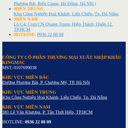
Phượng Bãi, Biên Giang, Hà Đông, Hà Nội )
MIỀN TRUNG
Khu Công Nghiệp Hoà Khánh, Liên Chiểu, Tp. Đà Nẵng
MIỀN NAM
Lô C4, Cụm CN Quang Trung, Hiệp Thành, Quận 12.
TP.HCM
HOTLINE:
0936 22 08 09
CÔNG TY CỔ PHẦN THƯƠNG MẠI XUẤT NHẬP KHẨU
KINGMAC
MST: 0107699038
KHU VỰC MIỀN BẮC
Đường Phượng Bãi, P. Chương Mỹ, TP. Hà Nội
KHU VỰC MIỀN TRUNG
Khu Công Nghiệp Hoà Khánh, Liên Chiểu, Tp. Đà Nẵng
KHU VỰC MIỀN NAM
381 Lê Văn Khương, P. Tân Thới Hiệp, TP.HCM
HOTLINE:
0936 22 08 09