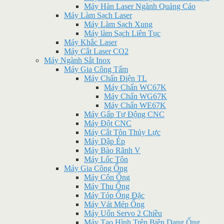
Máy Hàn Laser Ngành Quảng Cáo
Máy Làm Sạch Laser
Máy Làm Sạch Xung
Máy làm Sạch Liên Tục
Máy Khắc Laser
Máy Cắt Laser CO2
Máy Ngành Sắt Inox
Máy Gia Công Tấm
Máy Chấn Điện TL
Máy Chấn WC67K
Máy Chấn WG67K
Máy Chấn WE67K
Máy Gấp Tự Động CNC
Máy Đột CNC
Máy Cắt Tôn Thủy Lực
Máy Dập Ép
Máy Bào Rãnh V
Máy Lốc Tôn
Máy Gia Công Ống
Máy Côn Ống
Máy Thu Ống
Máy Tóp Ống Đặc
Máy Vát Mép Ống
Máy Uốn Servo 2 Chiều
Máy Tạo Hình Trên Biên Dạng Ống