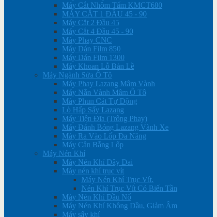
Máy Cắt Nhôm Tấm KMCT680
MÁY CẮT 1 ĐẦU 45 - 90
Máy Cắt 2 Đầu 45
Máy Cắt 4 Đầu 45 - 90
Máy Phay CNC
Máy Dán Film 850
Máy Dán Film 1300
Máy Khoan Lỗ Bản Lề
Máy Ngành Sửa Ô Tô
Máy Phay Lazang Mâm Vành
Máy Nắn Vành Mâm Ô Tô
Máy Phun Cát Tự Động
Lò Hấp Sấy Lazang
Máy Tiện Đĩa (Trống Phay)
Máy Đánh Bóng Lazang Vành Xe
Máy Ra Vào Lốp Đa Năng
Máy Cân Bằng Lốp
Máy Nén Khí
Máy Nén Khí Dây Đai
Máy nén khí trục vít
Máy Nén Khí Trục Vít.
Nén Khí Trục Vít Có Biến Tần
Máy Nén Khí Đầu Nổ
Máy Nén Khí Không Dầu, Giảm Âm
Máy sấy khí