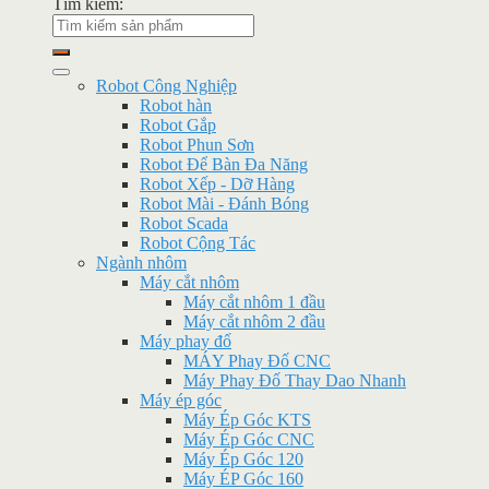
Tìm kiếm:
Robot Công Nghiệp
Robot hàn
Robot Gắp
Robot Phun Sơn
Robot Để Bàn Đa Năng
Robot Xếp - Dỡ Hàng
Robot Mài - Đánh Bóng
Robot Scada
Robot Cộng Tác
Ngành nhôm
Máy cắt nhôm
Máy cắt nhôm 1 đầu
Máy cắt nhôm 2 đầu
Máy phay đố
MÁY Phay Đố CNC
Máy Phay Đố Thay Dao Nhanh
Máy ép góc
Máy Ép Góc KTS
Máy Ép Góc CNC
Máy Ép Góc 120
Máy ÉP Góc 160