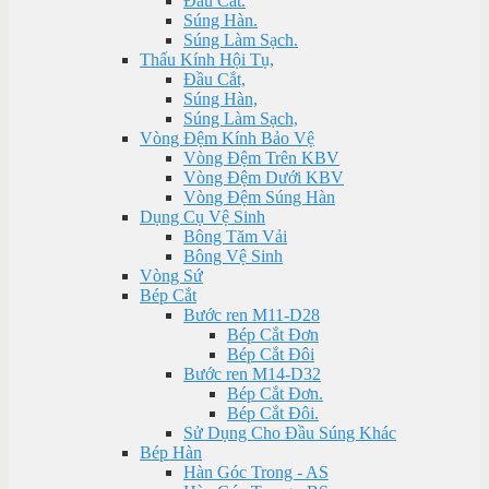
Đầu Cắt.
Súng Hàn.
Súng Làm Sạch.
Thấu Kính Hội Tụ,
Đầu Cắt,
Súng Hàn,
Súng Làm Sạch,
Vòng Đệm Kính Bảo Vệ
Vòng Đệm Trên KBV
Vòng Đệm Dưới KBV
Vòng Đệm Súng Hàn
Dụng Cụ Vệ Sinh
Bông Tăm Vải
Bông Vệ Sinh
Vòng Sứ
Bép Cắt
Bước ren M11-D28
Bép Cắt Đơn
Bép Cắt Đôi
Bước ren M14-D32
Bép Cắt Đơn.
Bép Cắt Đôi.
Sử Dụng Cho Đầu Súng Khác
Bép Hàn
Hàn Góc Trong - AS