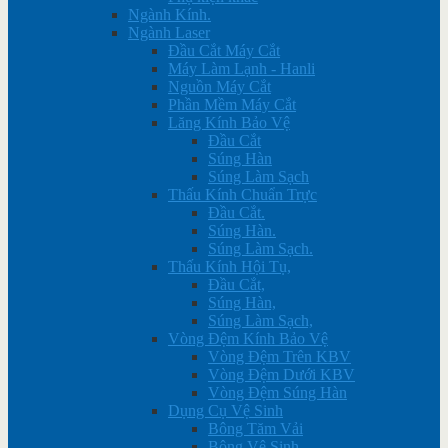
Ngành Kính.
Ngành Laser
Đầu Cắt Máy Cắt
Máy Làm Lạnh - Hanli
Nguồn Máy Cắt
Phần Mềm Máy Cắt
Lăng Kính Bảo Vệ
Đầu Cắt
Súng Hàn
Súng Làm Sạch
Thấu Kính Chuẩn Trực
Đầu Cắt.
Súng Hàn.
Súng Làm Sạch.
Thấu Kính Hội Tụ,
Đầu Cắt,
Súng Hàn,
Súng Làm Sạch,
Vòng Đệm Kính Bảo Vệ
Vòng Đệm Trên KBV
Vòng Đệm Dưới KBV
Vòng Đệm Súng Hàn
Dụng Cụ Vệ Sinh
Bông Tăm Vải
Bông Vệ Sinh