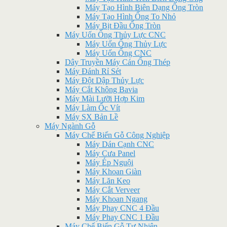
Máy Tạo Hình Biên Dạng Ống Tròn
Máy Tạo Hình Ống To Nhỏ
Máy Bịt Đầu Ống Tròn
Máy Uốn Ống Thủy Lực CNC
Máy Uốn Ống Thủy Lực
Máy Uốn Ống CNC
Dây Truyền Máy Cán Ống Thép
Máy Đánh Rỉ Sét
Máy Đột Dập Thủy Lực
Máy Cắt Không Bavia
Máy Mài Lưỡi Hợp Kim
Máy Làm Ốc Vít
Máy SX Bản Lề
Máy Ngành Gỗ
Máy Chế Biến Gỗ Công Nghiệp
Máy Dán Cạnh CNC
Máy Cưa Panel
Máy Ép Nguội
Máy Khoan Giàn
Máy Lăn Keo
Máy Cắt Verveer
Máy Khoan Ngang
Máy Phay CNC 4 Đầu
Máy Phay CNC 1 Đầu
Máy Chế Biến Gỗ Tự Nhiên