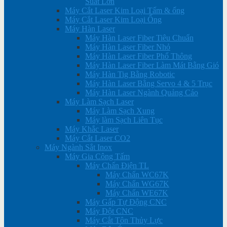
Suất Lớn
Máy Cắt Laser Kim Loại Tấm & ống
Máy Cắt Laser Kim Loại Ống
Máy Hàn Laser
Máy Hàn Laser Fiber Tiêu Chuẩn
Máy Hàn Laser Fiber Nhỏ
Máy Hàn Laser Fiber Phổ Thông
Máy Hàn Laser Fiber Làm Mát Bằng Gió
Máy Hàn Tig Bằng Robotic
Máy Hàn Laser Bằng Servo 4 & 5 Trục
Máy Hàn Laser Ngành Quảng Cáo
Máy Làm Sạch Laser
Máy Làm Sạch Xung
Máy làm Sạch Liên Tục
Máy Khắc Laser
Máy Cắt Laser CO2
Máy Ngành Sắt Inox
Máy Gia Công Tấm
Máy Chấn Điện TL
Máy Chấn WC67K
Máy Chấn WG67K
Máy Chấn WE67K
Máy Gấp Tự Động CNC
Máy Đột CNC
Máy Cắt Tôn Thủy Lực