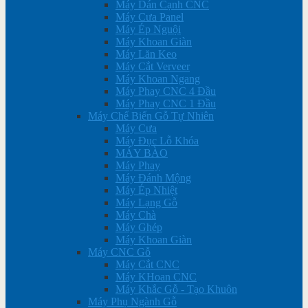
Máy Dán Cạnh CNC
Máy Cưa Panel
Máy Ép Nguội
Máy Khoan Giàn
Máy Lăn Keo
Máy Cắt Verveer
Máy Khoan Ngang
Máy Phay CNC 4 Đầu
Máy Phay CNC 1 Đầu
Máy Chế Biến Gỗ Tự Nhiên
Máy Cưa
Máy Đục Lỗ Khóa
MÁY BÀO
Máy Phay
Máy Đánh Mộng
Máy Ép Nhiệt
Máy Lạng Gỗ
Máy Chà
Máy Ghép
Máy Khoan Giàn
Máy CNC Gỗ
Máy Cắt CNC
Máy KHoan CNC
Máy Khắc Gỗ - Tạo Khuôn
Máy Phụ Ngành Gỗ