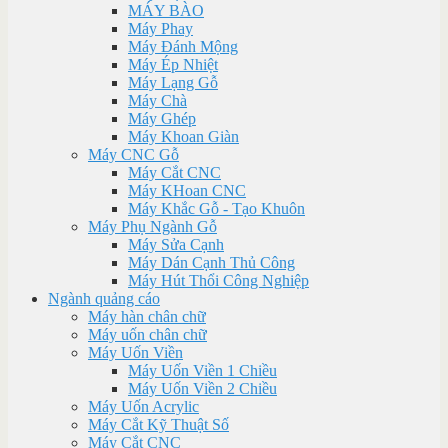
MÁY BÀO
Máy Phay
Máy Đánh Mộng
Máy Ép Nhiệt
Máy Lạng Gỗ
Máy Chà
Máy Ghép
Máy Khoan Giàn
Máy CNC Gỗ
Máy Cắt CNC
Máy KHoan CNC
Máy Khắc Gỗ - Tạo Khuôn
Máy Phụ Ngành Gỗ
Máy Sửa Cạnh
Máy Dán Cạnh Thủ Công
Máy Hút Thổi Công Nghiệp
Ngành quảng cáo
Máy hàn chân chữ
Máy uốn chân chữ
Máy Uốn Viền
Máy Uốn Viền 1 Chiều
Máy Uốn Viền 2 Chiều
Máy Uốn Acrylic
Máy Cắt Kỹ Thuật Số
Máy Cắt CNC