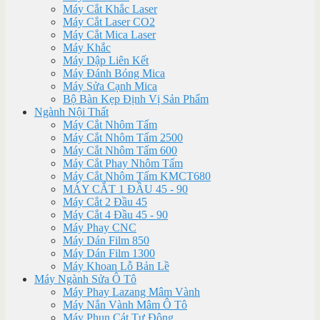
Máy Cắt Khắc Laser
Máy Cắt Laser CO2
Máy Cắt Mica Laser
Máy Khắc
Máy Dập Liên Kết
Máy Đánh Bóng Mica
Máy Sửa Cạnh Mica
Bộ Bàn Kẹp Định Vị Sản Phẩm
Ngành Nội Thất
Máy Cắt Nhôm Tấm
Máy Cắt Nhôm Tấm 2500
Máy Cắt Nhôm Tấm 600
Máy Cắt Phay Nhôm Tấm
Máy Cắt Nhôm Tấm KMCT680
MÁY CẮT 1 ĐẦU 45 - 90
Máy Cắt 2 Đầu 45
Máy Cắt 4 Đầu 45 - 90
Máy Phay CNC
Máy Dán Film 850
Máy Dán Film 1300
Máy Khoan Lỗ Bản Lề
Máy Ngành Sửa Ô Tô
Máy Phay Lazang Mâm Vành
Máy Nắn Vành Mâm Ô Tô
Máy Phun Cát Tự Động