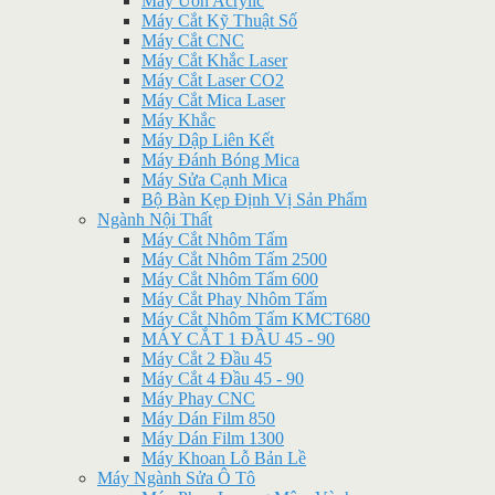
Máy Uốn Acrylic
Máy Cắt Kỹ Thuật Số
Máy Cắt CNC
Máy Cắt Khắc Laser
Máy Cắt Laser CO2
Máy Cắt Mica Laser
Máy Khắc
Máy Dập Liên Kết
Máy Đánh Bóng Mica
Máy Sửa Cạnh Mica
Bộ Bàn Kẹp Định Vị Sản Phẩm
Ngành Nội Thất
Máy Cắt Nhôm Tấm
Máy Cắt Nhôm Tấm 2500
Máy Cắt Nhôm Tấm 600
Máy Cắt Phay Nhôm Tấm
Máy Cắt Nhôm Tấm KMCT680
MÁY CẮT 1 ĐẦU 45 - 90
Máy Cắt 2 Đầu 45
Máy Cắt 4 Đầu 45 - 90
Máy Phay CNC
Máy Dán Film 850
Máy Dán Film 1300
Máy Khoan Lỗ Bản Lề
Máy Ngành Sửa Ô Tô