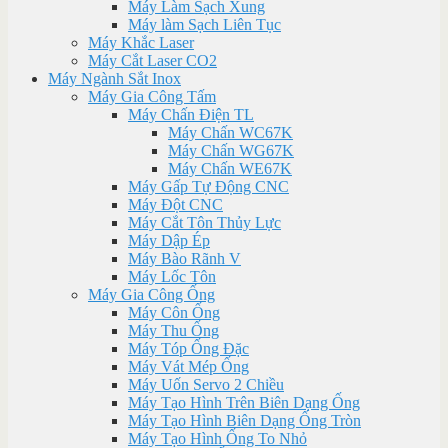
Máy Làm Sạch Xung
Máy làm Sạch Liên Tục
Máy Khắc Laser
Máy Cắt Laser CO2
Máy Ngành Sắt Inox
Máy Gia Công Tấm
Máy Chấn Điện TL
Máy Chấn WC67K
Máy Chấn WG67K
Máy Chấn WE67K
Máy Gấp Tự Động CNC
Máy Đột CNC
Máy Cắt Tôn Thủy Lực
Máy Dập Ép
Máy Bào Rãnh V
Máy Lốc Tôn
Máy Gia Công Ống
Máy Côn Ống
Máy Thu Ống
Máy Tóp Ống Đặc
Máy Vát Mép Ống
Máy Uốn Servo 2 Chiều
Máy Tạo Hình Trên Biên Dạng Ống
Máy Tạo Hình Biên Dạng Ống Tròn
Máy Tạo Hình Ống To Nhỏ