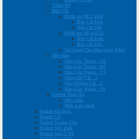
Vòng Sứ
Bép Cắt
Bước ren M11-D28
Bép Cắt Đơn
Bép Cắt Đôi
Bước ren M14-D32
Bép Cắt Đơn.
Bép Cắt Đôi.
Sử Dụng Cho Đầu Súng Khác
Bép Hàn
Hàn Góc Trong - AS
Hàn Góc Trong - BS
Hàn Góc Ngoài - CS
Dùng Để Cắt - 2
Hàn Không Lõi - C
Hàn Góc Ngoài - FS
Gương Phản Xạ
Máy Hàn
Máy Làm Sạch
Ngành Sắt Inox.
Ngành Gỗ
Ngành Quảng Cáo
Ngành Nội Thất.
Ngành Sửa Ô Tô