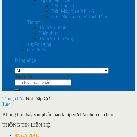
Ngành Nén Khí.
Cốc Lọc Khí
Dầu Máy Nén Khí 46
Lọc Dầu-Lọc Gió-Tách Dầu
Tin tức
Tin tức nội bộ
Kiến thức
Tin tức thị trường
Tuyển Dụng
Giới thiệu
Đăng nhập
Tìm kiếm:
Trang chủ
/
Đột Dập Cơ
Lọc
Không tìm thấy sản phẩm nào khớp với lựa chọn của bạn.
THÔNG TIN LIÊN HỆ
MIỀN BẮC