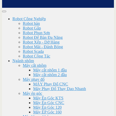
Robot Công Nghiệp
Robot hàn
Robot Gắp
Robot Phun Sơn
Robot Để Bàn Đa Năng
Robot Xếp - Dỡ Hàng
Robot Mài - Đánh Bóng
Robot Scada
Robot Cộng Tác
Ngành nhôm
Máy cắt nhôm
Máy cắt nhôm 1 đầu
Máy cắt nhôm 2 đầu
Máy phay đố
MÁY Phay Đố CNC
Máy Phay Đố Thay Dao Nhanh
Máy ép góc
Máy Ép Góc KTS
Máy Ép Góc CNC
Máy Ép Góc 120
Máy ÉP Góc 160