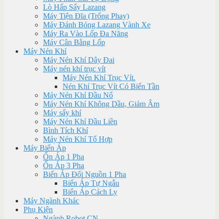
Lò Hấp Sấy Lazang
Máy Tiện Đĩa (Trống Phay)
Máy Đánh Bóng Lazang Vành Xe
Máy Ra Vào Lốp Đa Năng
Máy Cân Bằng Lốp
Máy Nén Khí
Máy Nén Khí Dây Đai
Máy nén khí trục vít
Máy Nén Khí Trục Vít.
Nén Khí Trục Vít Có Biến Tần
Máy Nén Khí Đầu Nổ
Máy Nén Khí Không Dầu, Giảm Âm
Máy sấy khí
Máy Nén Khí Đầu Liền
Bình Tích Khí
Máy Nén Khí Tổ Hợp
Máy Biến Áp
Ổn Áp 1 Pha
Ổn Áp 3 Pha
Biến Áp Đổi Nguồn 1 Pha
Biến Áp Tự Ngẫu
Biến Áp Cách Ly
Máy Ngành Khác
Phụ Kiện
Ngành Robot CN.