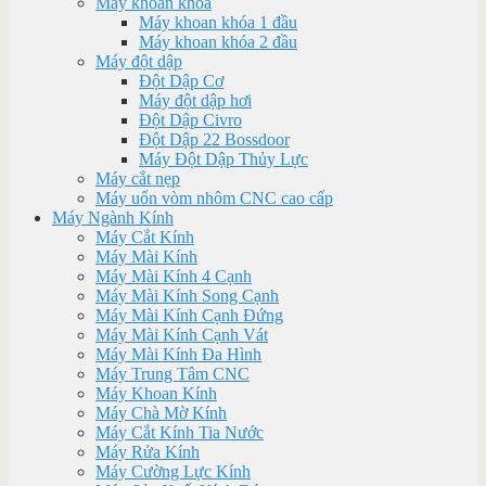
Máy khoan khóa
Máy khoan khóa 1 đầu
Máy khoan khóa 2 đầu
Máy đột dập
Đột Dập Cơ
Máy đột dập hơi
Đột Dập Civro
Đột Dập 22 Bossdoor
Máy Đột Dập Thủy Lực
Máy cắt nẹp
Máy uốn vòm nhôm CNC cao cấp
Máy Ngành Kính
Máy Cắt Kính
Máy Mài Kính
Máy Mài Kính 4 Cạnh
Máy Mài Kính Song Cạnh
Máy Mài Kính Cạnh Đứng
Máy Mài Kính Cạnh Vát
Máy Mài Kính Đa Hình
Máy Trung Tâm CNC
Máy Khoan Kính
Máy Chà Mờ Kính
Máy Cắt Kính Tia Nước
Máy Rửa Kính
Máy Cường Lực Kính