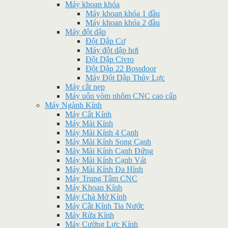
Máy khoan khóa
Máy khoan khóa 1 đầu
Máy khoan khóa 2 đầu
Máy đột dập
Đột Dập Cơ
Máy đột dập hơi
Đột Dập Civro
Đột Dập 22 Bossdoor
Máy Đột Dập Thủy Lực
Máy cắt nẹp
Máy uốn vòm nhôm CNC cao cấp
Máy Ngành Kính
Máy Cắt Kính
Máy Mài Kính
Máy Mài Kính 4 Cạnh
Máy Mài Kính Song Cạnh
Máy Mài Kính Cạnh Đứng
Máy Mài Kính Cạnh Vát
Máy Mài Kính Đa Hình
Máy Trung Tâm CNC
Máy Khoan Kính
Máy Chà Mờ Kính
Máy Cắt Kính Tia Nước
Máy Rửa Kính
Máy Cường Lực Kính