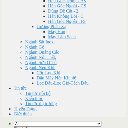
Hàn Góc Trong - BS
Hàn Góc Ngoài - CS
Dùng Để Cắt - 2
Hàn Không Lõi - C
Hàn Góc Ngoài - FS
Gương Phản Xạ
Máy Hàn
Máy Làm Sạch
Ngành Sắt Inox.
Ngành Gỗ
Ngành Quảng Cáo
Ngành Nội Thất.
Ngành Sửa Ô Tô
Ngành Nén Khí.
Cốc Lọc Khí
Dầu Máy Nén Khí 46
Lọc Dầu-Lọc Gió-Tách Dầu
Tin tức
Tin tức nội bộ
Kiến thức
Tin tức thị trường
Tuyển Dụng
Giới thiệu