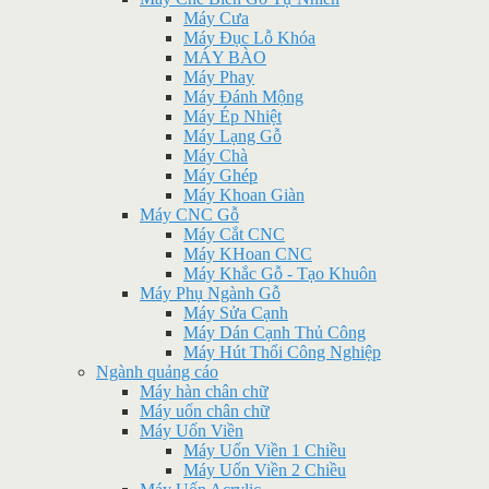
Máy Cưa
Máy Đục Lỗ Khóa
MÁY BÀO
Máy Phay
Máy Đánh Mộng
Máy Ép Nhiệt
Máy Lạng Gỗ
Máy Chà
Máy Ghép
Máy Khoan Giàn
Máy CNC Gỗ
Máy Cắt CNC
Máy KHoan CNC
Máy Khắc Gỗ - Tạo Khuôn
Máy Phụ Ngành Gỗ
Máy Sửa Cạnh
Máy Dán Cạnh Thủ Công
Máy Hút Thổi Công Nghiệp
Ngành quảng cáo
Máy hàn chân chữ
Máy uốn chân chữ
Máy Uốn Viền
Máy Uốn Viền 1 Chiều
Máy Uốn Viền 2 Chiều