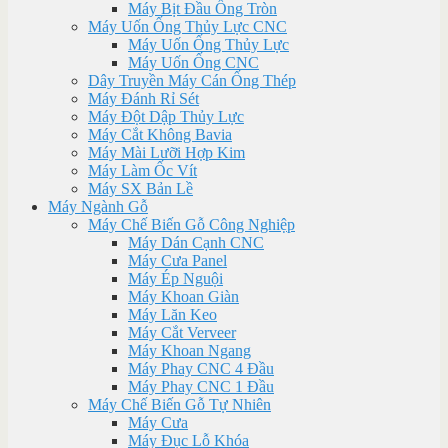
Máy Bịt Đầu Ống Tròn
Máy Uốn Ống Thủy Lực CNC
Máy Uốn Ống Thủy Lực
Máy Uốn Ống CNC
Dây Truyền Máy Cán Ống Thép
Máy Đánh Rỉ Sét
Máy Đột Dập Thủy Lực
Máy Cắt Không Bavia
Máy Mài Lưỡi Hợp Kim
Máy Làm Ốc Vít
Máy SX Bản Lề
Máy Ngành Gỗ
Máy Chế Biến Gỗ Công Nghiệp
Máy Dán Cạnh CNC
Máy Cưa Panel
Máy Ép Nguội
Máy Khoan Giàn
Máy Lăn Keo
Máy Cắt Verveer
Máy Khoan Ngang
Máy Phay CNC 4 Đầu
Máy Phay CNC 1 Đầu
Máy Chế Biến Gỗ Tự Nhiên
Máy Cưa
Máy Đục Lỗ Khóa