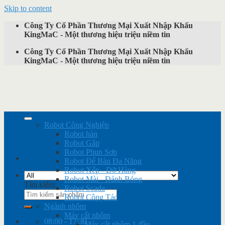
Skip to content
Công Ty Cổ Phần Thương Mại Xuất Nhập Khẩu
KingMaC - Một thương hiệu triệu niềm tin
Công Ty Cổ Phần Thương Mại Xuất Nhập Khẩu
KingMaC - Một thương hiệu triệu niềm tin
Robot Công Nghiệp
Robot hàn
Robot Gắp
Robot Phun Sơn
Robot Để Bàn Đa Năng
Robot Xếp - Dỡ Hàng
Robot Mài - Đánh Bóng
Tìm kiếm:
Robot Scada
Robot Cộng Tác
Ngành nhôm
Máy cắt nhôm
08:00 - 17:30
Máy cắt nhôm 1 đầu