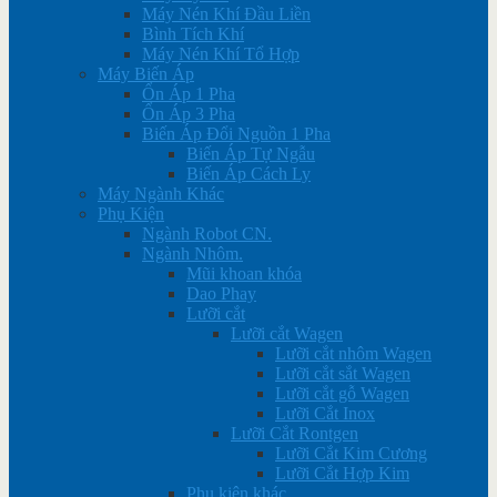
Máy Nén Khí Đầu Liền
Bình Tích Khí
Máy Nén Khí Tổ Hợp
Máy Biến Áp
Ổn Áp 1 Pha
Ổn Áp 3 Pha
Biến Áp Đổi Nguồn 1 Pha
Biến Áp Tự Ngẫu
Biến Áp Cách Ly
Máy Ngành Khác
Phụ Kiện
Ngành Robot CN.
Ngành Nhôm.
Mũi khoan khóa
Dao Phay
Lưỡi cắt
Lưỡi cắt Wagen
Lưỡi cắt nhôm Wagen
Lưỡi cắt sắt Wagen
Lưỡi cắt gỗ Wagen
Lưỡi Cắt Inox
Lưỡi Cắt Rontgen
Lưỡi Cắt Kim Cương
Lưỡi Cắt Hợp Kim
Phụ kiện khác